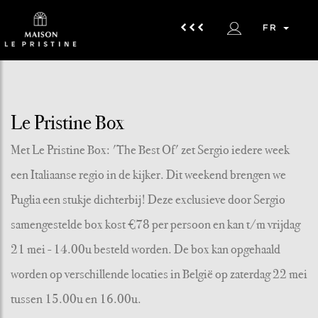
FR
Le Pristine Box
Met Le Pristine Box: 'The Best Of' zet Sergio iedere week
een Italiaanse regio in de kijker. Dit weekend brengen we
Puglia een stukje dichterbij! Deze exclusieve door Sergio
samengestelde box kost €78 per persoon en kan t/m vrijdag
21 mei - 14.00u besteld worden. De box kan opgehaald
worden op verschillende locaties in België op zaterdag 22 mei
tussen 15.00u en 16.00u.