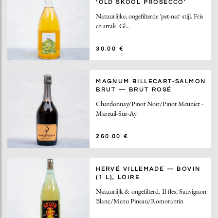
‘OLD SKOOL PROSECCO’
Natuurlijke, ongefilterde 'pet-nat' stijl. Fris
en strak. Gl...
30.00 €
MAGNUM BILLECART-SALMON
BRUT — BRUT ROSÉ
Chardonnay/Pinot Noir/Pinot Meunier -
Mareuil-Sur-Ay
260.00 €
HERVÉ VILLEMADE — BOVIN
(1 L), LOIRE
Natuurlijk & ongefilterd, 1l fles, Sauvignon
Blanc/Menu Pineau/Romorantin