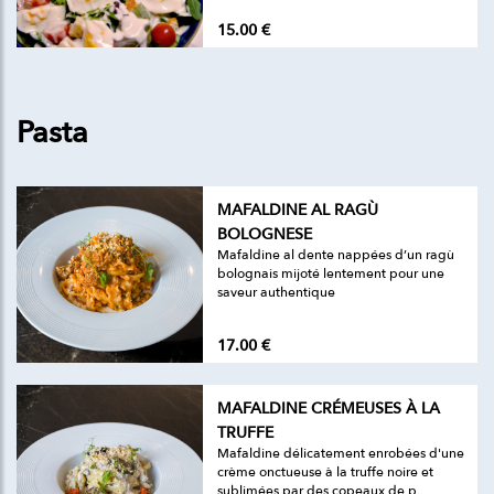
15.00 €
Pasta
MAFALDINE AL RAGÙ
BOLOGNESE
Mafaldine al dente nappées d’un ragù
bolognais mijoté lentement pour une
saveur authentique
17.00 €
MAFALDINE CRÉMEUSES À LA
TRUFFE
Mafaldine délicatement enrobées d'une
crème onctueuse à la truffe noire et
sublimées par des copeaux de p...